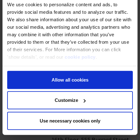
We use cookies to personalize content and ads, to
名称
クラスメソッド株式会社（英語
provide social media features and to analyze our traffic.
表記：Classmethod, Inc.）
We also share information about your use of our site with
our social media, advertising and analytics partners who
住所
本社
地図
may combine it with other information that you’ve
〒105-0003 東京都港区西新橋1
provided to them or that they’ve collected from your use
－1－1 日比谷フォートタワー26
of their services. For More information you can click
'show details', or read our
cookie policy
.
階
国内オフィス６拠点
もっと詳し
く
Allow all cookies
Classmethod (Europe) GmbH
Customize
Krausenstr. 9-10, 10117 Berlin,
Germany
Use necessary cookies only
Classmethod Canada Inc.
16th Floor, 555 Burrard Street,