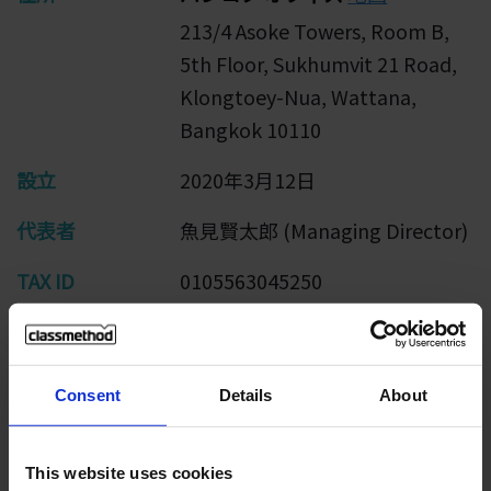
213/4 Asoke Towers, Room B,
5th Floor, Sukhumvit 21 Road,
Klongtoey-Nua, Wattana,
Bangkok 10110
設立
2020年3月12日
代表者
魚見賢太郎 (Managing Director)
TAX ID
0105563045250
Consent
Details
About
本社と海外拠点
This website uses cookies