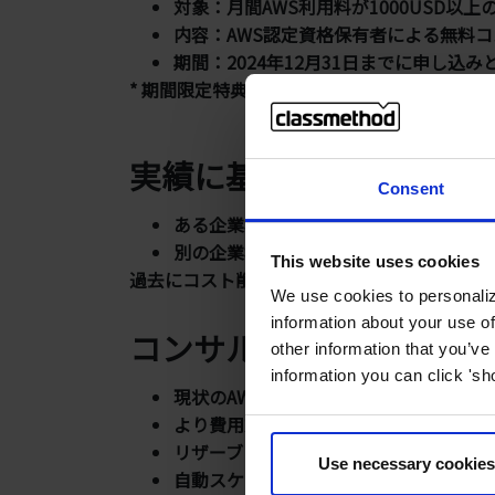
対象：月間AWS利用料が1000USD以上の
内容：AWS認定資格保有者による無料コ
期間：2024年12月31日までに申し込
* 期間限定特典 キャンペーン期間中に弊社
実績に基づく効果
Consent
ある企業様では、AWS利用料が約50%
別の企業様では、月額1000USD以上の
This website uses cookies
過去にコスト削減を成功させたお客様の声は
We use cookies to personaliz
information about your use of
コンサルティング内容
other information that you’ve
information you can click 'sh
現状のAWS利用状況の詳細分析、無駄
より費用対効果の高いサービスへの移行
リザーブドインスタンスやSavings Pl
Use necessary cookies
自動スケーリングやスポットインスタン