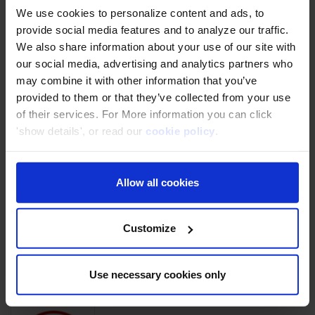
We use cookies to personalize content and ads, to
provide social media features and to analyze our traffic.
Infonet (Thailand) .,Ltd
We also share information about your use of our site with
ハンズオントレーニングを通じて自信を持
our social media, advertising and analytics partners who
ってAWSクラウドを利用
may combine it with other information that you’ve
provided to them or that they’ve collected from your use
of their services. For More information you can click
'show details', or read our
cookie policy
.
KAMU KAMU Co., Ltd.
AWS Cloudで売上80%増加を達成
Allow all cookies
Customize
Pumpkin Corporation Co., Ltd.
ClassmethodのDevelopersIOで簡単に
AWSを学習
Use necessary cookies only