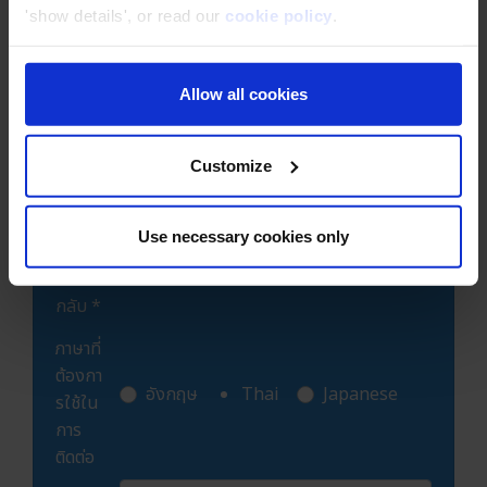
*
'show details', or read our
cookie policy
.
แผนก
Allow all cookies
ชื่อ *
อีเมล *
Customize
เบอร์
Use necessary cookies only
โทรศัพ
ท์ติดต่อ
กลับ *
ภาษาที่
ต้องกา
อังกฤษ
Thai
Japanese
รใช้ใน
การ
ติดต่อ