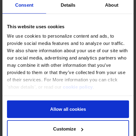
ผู้บรรยาย
คุณ Keisuke Minami จาก Classmethod
Consent
Details
About
Thailand
คุณจิราภรณ์ สว่างอารมย์ จาก Classmethod
This website uses cookies
Thailand
คุณทินภัทร ตรีสุวรรณ์ จาก Classmethod
We use cookies to personalize content and ads, to
Thailand
provide social media features and to analyze our traffic.
We also share information about your use of our site with
จำนวนผู้เข้า
100 คน
our social media, advertising and analytics partners who
may combine it with other information that you’ve
ร่วมสูงสุด
provided to them or that they’ve collected from your use
of their services. For More information you can click
ภาษา
ไทย
'show details', or read our
cookie policy
.
ค่าใช้จ่าย
ฟรี
Allow all cookies
ผู้จัด
Classmethod (Thailand) Co., Ltd.
Customize