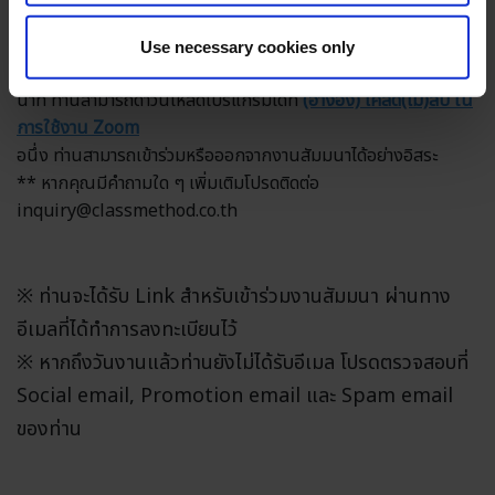
วิธีการเข้าร่วมสัมมนา
ใช้ Zoom ในการเข้าร่วมสัมมนาในครั้งนี้
Use necessary cookies only
** หากยังไม่ได้ติดตั้งโปรแกรม กรุณาเผื่อเวลาในการติดตั้ง 1-2
นาที ท่านสามารถดาวน์โหลดโปรแกรมได้ที่
(อ้างอิง) เคล็ด(ไม่)ลับ ใน
การใช้งาน Zoom
อนึ่ง ท่านสามารถเข้าร่วมหรือออกจากงานสัมมนาได้อย่างอิสระ
** หากคุณมีคำถามใด ๆ เพิ่มเติมโปรดติดต่อ
inquiry@classmethod.co.th
※ ท่านจะได้รับ Link สำหรับเข้าร่วมงานสัมมนา ผ่านทาง
อีเมลที่ได้ทำการลงทะเบียนไว้
※ หากถึงวันงานแล้วท่านยังไม่ได้รับอีเมล โปรดตรวจสอบที่
Social email, Promotion email และ Spam email
ของท่าน