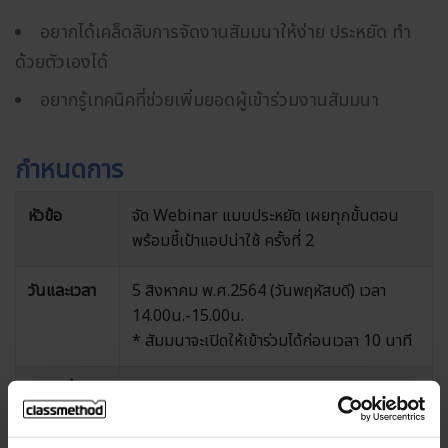
อยากได้เคล็ดลับการจัดงานสัมมนาให้ง่าย ประหยัด ทํา
ด้วยตัวเองได้
อยากรู้เทคนิคที่ช่วยเพิ่มยอดผู้เข้าร่วมงานสัมมนา
กำหนดการ
หัวข้อ
จัด Webinar แบบประหยัด เผยทุกขั้นตอน
พร้อมชี้เป้าแอปน่าใช้ ครั้งที่ 2
วันและเวลา
5 สิงหาคม พ.ศ.2564 (วันพฤหัสบดี) เวลา
14.00น.-15.00น.
* สัมมนาจะเปิดให้เข้าร่วมได้ก่อนเวลา 10 นาที
สถานที่
Online Web Conference (Webinar in
Zoom)