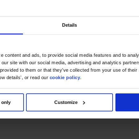
 (Thailand) Co., Ltd.
Details
e content and ads, to provide social media features and to analy
 our site with our social media, advertising and analytics partn
azon Lightsail
 provided to them or that they’ve collected from your use of thei
ow details', or read our
cookie policy
.
tsail WordPress)
 only
Customize
้งให้ทราบล่วงหน้า