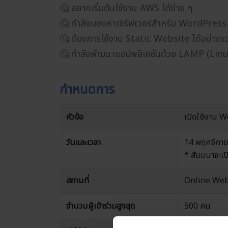
🤔 อยากเริ่มต้นใช้งาน AWS ได้ง่าย ๆ
🤔 กำลังมองหาเซิร์ฟเวอร์สำหรับ WordPress
🤔 ต้องการใช้งาน Static Website ได้อย่างรว
🤔 กำลังพัฒนาแอปพลิเคชันด้วย LAMP (Li
กำหนดการ
หัวข้อ
เปิดใช้งาน W
วันและเวลา
14 พฤศจิกายน
* สัมมนาจะเปิ
สถานที่
Online Web
จำนวนผู้เข้าร่วมสูงสุด
500 คน