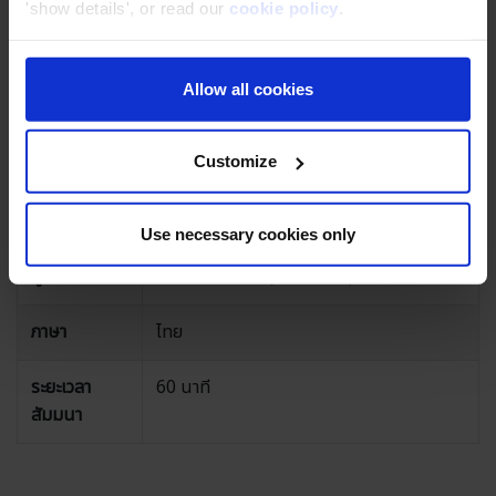
นาที
'show details', or read our
cookie policy
.
สถานที่
Online Web Conference (Webinar in
Zoom)
Allow all cookies
จำกัดจำนวนผู้
50 คน
Customize
เข้าร่วม
ค่าใช้จ่าย
ฟรี
Use necessary cookies only
ผู้จัด
Classmethod (Thailand) Co., Ltd.
ภาษา
ไทย
ระยะเวลา
60 นาที
สัมมนา