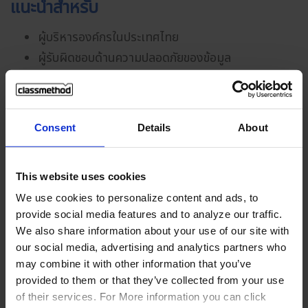
แนะนำสำหรับ
ผู้บริหารองค์กรในประเทศไทย
ผู้รับผิดชอบด้านความปลอดภัยของข้อมูล
ผู้ที่กำลังส่งเสริมการเพิ่มประสิทธิภาพการทำงาน
ภายในองค์กร
ผู้ที่ต้องการลดต้นทุนการใช้ Generative AI
Consent
Details
About
กำหนดการ
This website uses cookies
We use cookies to personalize content and ads, to
หัวข้อ
Gen AI ยกระดับองค์กร ทำงานเร็วขึ้นกว่า
provide social media features and to analyze our traffic.
เดิม ครั้งที่ 2
We also share information about your use of our site with
our social media, advertising and analytics partners who
วันและเวลา
22 กรกฎาคม พ.ศ. 2568 (วันอังคาร) เวลา
may combine it with other information that you’ve
14.00 น. - 15.00 น.
provided to them or that they’ve collected from your use
* สัมมนาจะเปิดให้เข้าร่วมได้ก่อนเวลา 10
of their services. For More information you can click