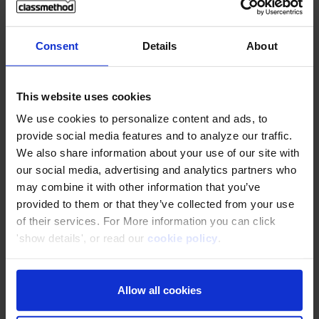
ผู้จัด
Classmethod (Thailand) Co., Ltd.
Consent
Details
About
ภาษา
ไทย
ระยะเวลา
60 นาที
This website uses cookies
สัมมนา
We use cookies to personalize content and ads, to
provide social media features and to analyze our traffic.
We also share information about your use of our site with
** เนื้อหาของสัมมนาอาจเปลี่ยนแปลงได้โดยไม่แจ้งให้ทราบล่วงหน้า
our social media, advertising and analytics partners who
may combine it with other information that you’ve
provided to them or that they’ve collected from your use
ผู้บรรยาย
of their services. For More information you can click
'show details', or read our
cookie policy
.
Minami Keisuke
ーManaging Director
of
Allow all cookies
Classmethod (Thailand) Co., Ltd.