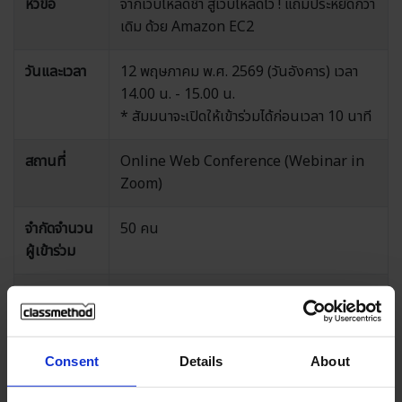
หัวข้อ
จากเว็บโหลดช้า สู่เว็บโหลดไว ! แถมประหยัดกว่า
เดิม ด้วย Amazon EC2
วันและเวลา
12 พฤษภาคม พ.ศ. 2569 (วันอังคาร) เวลา
14.00 น. - 15.00 น.
* สัมมนาจะเปิดให้เข้าร่วมได้ก่อนเวลา 10 นาที
สถานที่
Online Web Conference (Webinar in
Zoom)
จำกัดจำนวน
50 คน
ผู้เข้าร่วม
ค่าใช้จ่าย
ฟรี
ผู้จัด
Classmethod (Thailand) Co., Ltd.
Consent
Details
About
ภาษา
ไทย