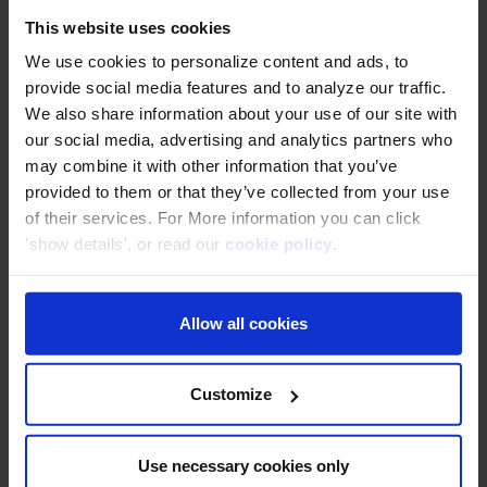
This website uses cookies
ระยะเวลา
60 นาที
สัมมนา
We use cookies to personalize content and ads, to
provide social media features and to analyze our traffic.
We also share information about your use of our site with
our social media, advertising and analytics partners who
** เนื้อหาของสัมมนาอาจเปลี่ยนแปลงได้โดยไม่แจ้งให้ทราบล่วงหน้า
may combine it with other information that you’ve
provided to them or that they’ve collected from your use
of their services. For More information you can click
ผู้บรรยาย
'show details', or read our
cookie policy
.
Siwanat Phuengphian
ーSales and Marketing
of
Allow all cookies
Classmethod (Thailand) Co., Ltd.
Customize
วิธีการเข้าร่วมสัมมนา
Use necessary cookies only