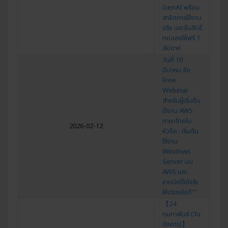
GenAI พร้อม
สาธิตการใช้งาน
จริง และรับสิทธิ์
ทดลองใช้ฟรี 1
สัปดาห์
วันที่ 10
มีนาคม จัด
Free
Webinar
สำหรับผู้เริ่มต้น
ใช้งาน AWS
ภาษาไทยใน
2026-02-12
หัวข้อ : เริ่มต้น
ใช้งาน
Windows
Server บน
AWS และ
เทคนิคใช้ยังไง
ให้ประหยัด‼""
【24
กุมภาพันธ์ (วัน
อังคาร)】