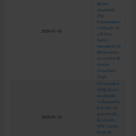
สัมมนา
ออนไลน์ฟรี:
สร้าง
Presentation
5 ชั่วโมง ใน 10
2026-01-16
นาที ด้วย
GenU -
แพลตฟอร์ม AI
สำหรับองค์กร
UI ภาษาไทย ใช้
งานง่าย
ปลอดภัยต่อ
ข้อมูล
[10 กุมภาพันธ์
2569] สัมมนา
ออนไลน์ฟรี:
“เปลี่ยนองค์กร
ด้วย Gen AI
ปลอดภัย เร็ว
2026-01-14
ขึ้น ประหยัด
97%” และลด
ต้นทุน AI