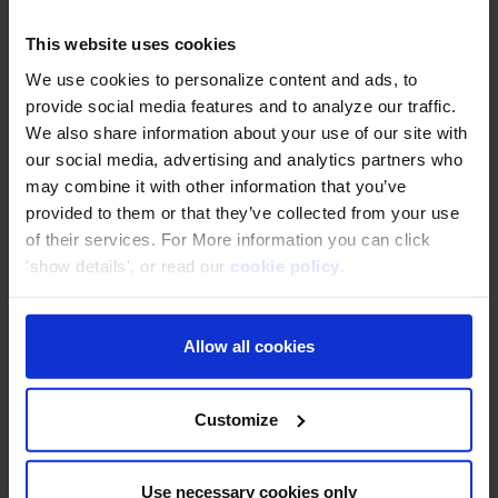
This website uses cookies
Infonet (Thailand) .,Ltd
ใช้คลาวด์ AWS อย่างมั่นใจผ่าน Hands-on
We use cookies to personalize content and ads, to
Training
provide social media features and to analyze our traffic.
We also share information about your use of our site with
our social media, advertising and analytics partners who
may combine it with other information that you’ve
KAMU KAMU Co., Ltd.
provided to them or that they’ve collected from your use
of their services. For More information you can click
เพิ่มยอดขายถึง 80% ด้วย AWS Cloud
'show details', or read our
cookie policy
.
Allow all cookies
Pumpkin Corporation Co., Ltd.
ค้นพบแหล่งเรียนรู้ AWS ที่เข้าใจง่ายผ่านบล็อก
DevelopersIO ของ Classmethod
Customize
The iCON Software (Thailand) Co.,
Use necessary cookies only