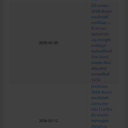
[22 เมษายน
2569] สัมมนา
ออนไลน์ฟรี:
ถามได้เลย —
ให้ AI ตอบ
วิเคราะห์ และ
สรุป Insight
2026-03-20
จากข้อมูล
องค์กรได้ทันที
ด้วย GenU
Simple RAG
พร้อมสิทธิ์
ทดลองใช้ฟรี
14 วัน
[24 มีนาคม
2569] สัมมนา
ออนไลน์ฟรี:
GenU ครบ
ครัน 11 เครื่อง
มือ ยกระดับ
2026-02-12
องค์กรสู่ยุค
ดิจิทัลด้วย