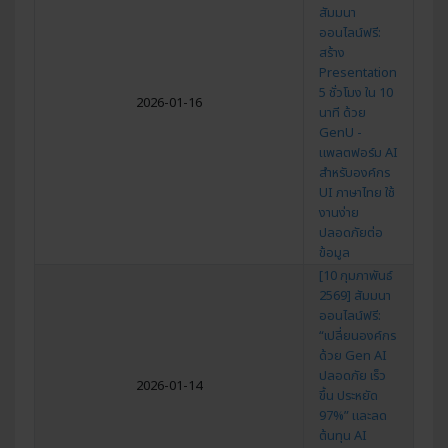
สัมมนา
ออนไลน์ฟรี:
สร้าง
Presentation
5 ชั่วโมง ใน 10
2026-01-16
นาที ด้วย
GenU -
แพลตฟอร์ม AI
สำหรับองค์กร
UI ภาษาไทย ใช้
งานง่าย
ปลอดภัยต่อ
ข้อมูล
[10 กุมภาพันธ์
2569] สัมมนา
ออนไลน์ฟรี:
“เปลี่ยนองค์กร
ด้วย Gen AI
ปลอดภัย เร็ว
2026-01-14
ขึ้น ประหยัด
97%” และลด
ต้นทุน AI