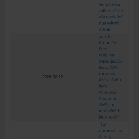
GenAI พร้อม
สาธิตการใช้งาน
จริง และรับสิทธิ์
ทดลองใช้ฟรี 1
สัปดาห์
วันที่ 10
มีนาคม จัด
Free
Webinar
สำหรับผู้เริ่มต้น
ใช้งาน AWS
ภาษาไทยใน
2026-02-12
หัวข้อ : เริ่มต้น
ใช้งาน
Windows
Server บน
AWS และ
เทคนิคใช้ยังไง
ให้ประหยัด‼""
【24
กุมภาพันธ์ (วัน
อังคาร)】