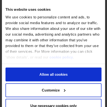
This website uses cookies
Infonet (Thailand) .,Ltd
ใช้คลาวด์ AWS อย่างมั่นใจผ่าน Hands-on
We use cookies to personalize content and ads, to
Training
provide social media features and to analyze our traffic.
We also share information about your use of our site with
our social media, advertising and analytics partners who
may combine it with other information that you’ve
KAMU KAMU Co., Ltd.
provided to them or that they’ve collected from your use
of their services. For More information you can click
เพิ่มยอดขายถึง 80% ด้วย AWS Cloud
'show details', or read our
cookie policy
.
Allow all cookies
Pumpkin Corporation Co., Ltd.
ค้นพบแหล่งเรียนรู้ AWS ที่เข้าใจง่ายผ่านบล็อก
DevelopersIO ของ Classmethod
Customize
The iCON Software (Thailand) Co.,
Use necessary cookies only