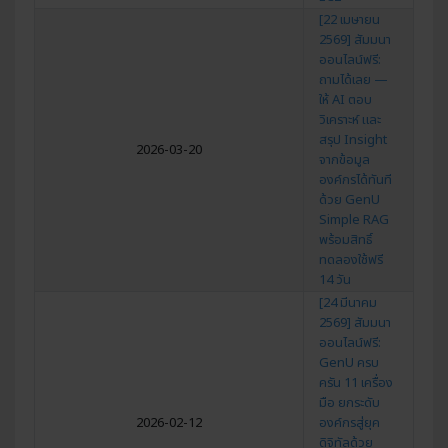
[22 เมษายน
2569] สัมมนา
ออนไลน์ฟรี:
ถามได้เลย —
ให้ AI ตอบ
วิเคราะห์ และ
สรุป Insight
2026-03-20
จากข้อมูล
องค์กรได้ทันที
ด้วย GenU
Simple RAG
พร้อมสิทธิ์
ทดลองใช้ฟรี
14 วัน
[24 มีนาคม
2569] สัมมนา
ออนไลน์ฟรี:
GenU ครบ
ครัน 11 เครื่อง
มือ ยกระดับ
2026-02-12
องค์กรสู่ยุค
ดิจิทัลด้วย