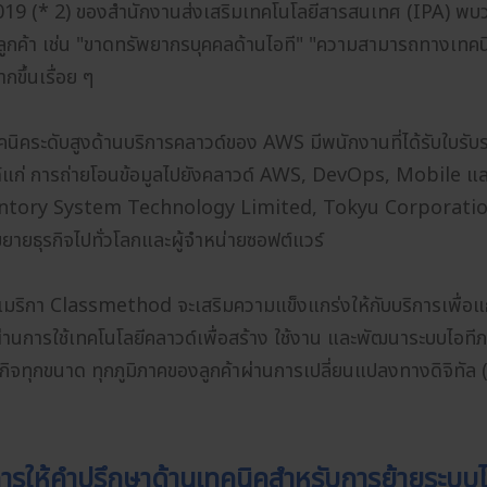
9 (* 2) ของสำนักงานส่งเสริมเทคโนโลยีสารสนเทศ (IPA) พบว
กค้า เช่น "ขาดทรัพยากรบุคคลด้านไอที" "ความสามารถทางเทคนิค
ขึ้นเรื่อย ๆ
คระดับสูงด้านบริการคลาวด์ของ AWS มีพนักงานที่ได้รับใบรั
้แก่ การถ่ายโอนข้อมูลไปยังคลาวด์ AWS, DevOps, Mobile และการว
่น Suntory System Technology Limited, Tokyu Corporati
ยธุรกิจไปทั่วโลกและผู้จำหน่ายซอฟต์แวร์
อเมริกา Classmethod จะเสริมความแข็งแกร่งให้กับบริการเพื่อ
าผ่านการใช้เทคโนโลยีคลาวด์เพื่อสร้าง ใช้งาน และพัฒนาระบบไอที
ุรกิจทุกขนาด ทุกภูมิภาคของลูกค้าผ่านการเปลี่ยนแปลงทางดิจิทั
การให้คำปรึกษาด้านเทคนิคสำหรับการย้ายระบบไ