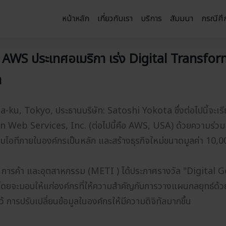
หน้าหลัก
เกี่ยวกับเรา
บริการ
สัมมนา
กรณีศึ
บ AWS ประเทศอเมริกา เร่ง Digital Transfo
า
ku, Tokyo, ประธานบริษัท: Satoshi Yokota ซึ่งต่อไปนี้จะเ
on Web Services, Inc. (ต่อไปนี้คือ AWS, USA) ด้วยความร่วมม
บไอทีภายในองค์กรเป็นหลัก และสร้างธุรกิจใหม่ขนาดมูลค่า 10,00
ารค้า และอุตสาหกรรม (METI ) ได้ประกาศรางวัล "Digital Gove
่อง โดยจะมอบให้แก่องค์กรที่ให้ความสำคัญกับการวางแผนกลยุทธ์ด
 การปรับเปลี่ยนข้อมูลในองค์กรให้มีความดิจิทัลมากขึ้น