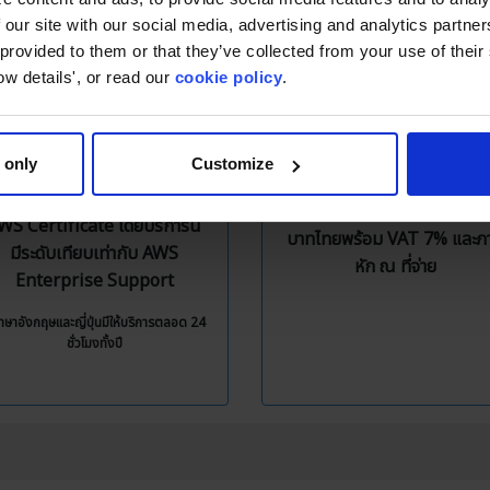
 our site with our social media, advertising and analytics partn
 provided to them or that they’ve collected from your use of thei
Free Technical
Local Billing
ow details', or read our
cookie policy
.
Support
หมดห่วงเรื่องการชำระเงินผ่
ree Technical Support มี
บัตรเครดิต เพราะ
 only
Customize
งสี่ภาษา ทั้งไทย อังกฤษ ญี่ปุ่น
Classmethod มีบริการชำร
ละเกาหลี จากทีมงานวิศวกรที่มี
เงินแบบ Invoice ด้วยสกุลเง
WS Certificate โดยบริการนี้
บาทไทยพร้อม VAT 7% และภา
มีระดับเทียบเท่ากับ AWS
หัก ณ ที่จ่าย
Enterprise Support
าษาอังกฤษและญี่ปุ่นมีให้บริการตลอด 24
ชั่วโมงทั้งปี