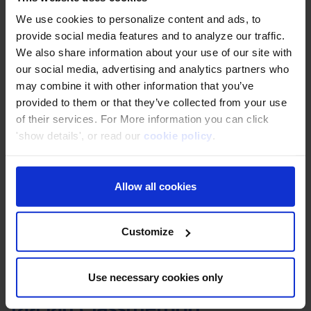
We use cookies to personalize content and ads, to
รางวัล SI Partner of the Year - GLOBAL เป็นรางวัลที่
provide social media features and to analyze our traffic.
มอบให้กับบริษัทพาร์ทเนอร์ชั้นนำ ที่มีส่วนร่วมในการสนับสนุน
We also share information about your use of our site with
ธุรกิจ SI ผ่านการใช้ AWS มากที่สุด โดยพิจารณาจากยอด
our social media, advertising and analytics partners who
may combine it with other information that you’ve
ขาย ลูกค้าที่ให้การสนับสนุน หรือจำนวนใบรับรอง AWS ของ
provided to them or that they’ve collected from your use
บุคลากรภายในองค์กร
of their services. For More information you can click
โดยในส่วนของรางวัลนั้นก็มีทั้งในระดับของภูมิภาค และระดับ
'show details', or read our
cookie policy
.
สากล ซึ่งในปี 2022 ที่ผ่านมานี้เอง Classmethod ก็ได้รับ
รางวัลในระดับสากลด้วย
Allow all cookies
ในส่วนของปี 2023 Classmethod ได้รับรางวัลในระดับ
ภูมิภาค APJ (Asia Pacific, Japan: เอเชียแปซิฟิคและ
Customize
ญี่ปุ่น) อีกทั้งยังเป็นหนึ่งในสองผู้ได้รับเลือกให้เป็น Finalist
เข้าชิงรางวัลเดียวกันในระดับสากลอีกด้วย
Use necessary cookies only
เกี่ยวกับ Classmethod