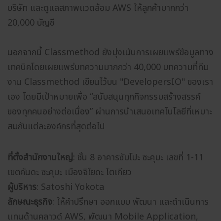
บริษัท และดูแลสภาพแวดล้อม AWS ให้ลูกค้ามากกว่า
20,000 บัญชี
นอกจากนี้ Classmethod ยังมุ่งเน้นการเผยแพร่ข้อมูลทาง
เทคนิคโดยเผยแพร่บทความมากกว่า 40,000 บทความที่ทีม
งาน Classmethod เขียนไว้บน "DevelopersIO" ของเรา
เอง โดยมีเป้าหมายเพื่อ “สนับสนุนทุกกิจกรรมสร้างสรรค์
ของทุกคนอย่างต่อเนื่อง” ผ่านการนําเสนอเทคโนโลยีที่เหมาะ
สมกับแต่ละองค์กรที่สุดต่อไป
ที่ตั้งสำนักงานใหญ่
: ชั้น 8 อาคารซัมโปะ ซะคุมะ เลขที่ 1-11
เขตคันดะ ซะคุมะ เมืองจิโยดะ โตเกียว
ผู้บริหาร
: Satoshi Yokota
ลักษณะธุรกิจ
: ให้คำปรึกษา ออกแบบ พัฒนา และดำเนินการ
แทนด้านคลาวด์ AWS, พัฒนา Mobile Application,