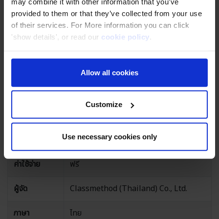
may combine it with other information that you’ve
องค์กรสู่ยุคดิจิทัล
provided to them or that they’ve collected from your use
of their services. For More information you can click
วันและเวลา
16 ธันวาคม พ.ศ. 2568 (วันอังคาร) เวลา
'show details', or read our
cookie policy
.
14.00 น. - 15.00 น.
* สัมมนาจะเปิดให้เข้าร่วมได้ก่อนเวลา 10
นาที
Allow all cookies
สถานที่
Online Web Conference (Webinar in
Zoom)
Customize
จำกัดจำนวนผู้
50 คน
Use necessary cookies only
เข้าร่วม
ค่าใช้จ่าย
ฟรี
ผู้จัด
Classmethod (Thailand) Co., Ltd.
ภาษา
ไทย