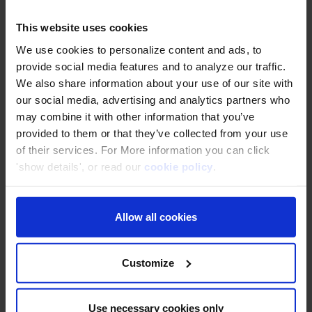
This website uses cookies
Infonet (Thailand) .,Ltd
ใช้คลาวด์ AWS อย่างมั่นใจผ่าน Hands-on
We use cookies to personalize content and ads, to
Training
provide social media features and to analyze our traffic.
We also share information about your use of our site with
our social media, advertising and analytics partners who
may combine it with other information that you’ve
KAMU KAMU Co., Ltd.
provided to them or that they’ve collected from your use
of their services. For More information you can click
เพิ่มยอดขายถึง 80% ด้วย AWS Cloud
'show details', or read our
cookie policy
.
Allow all cookies
Pumpkin Corporation Co., Ltd.
ค้นพบแหล่งเรียนรู้ AWS ที่เข้าใจง่ายผ่านบล็อก
DevelopersIO ของ Classmethod
Customize
The iCON Software (Thailand) Co.,
Use necessary cookies only