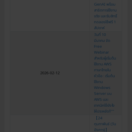
GenAI พร้อม
สาธิตการใช้งาน
จริง และรับสิทธิ์
ทดลองใช้ฟรี 1
สัปดาห์
วันที่ 10
มีนาคม จัด
Free
Webinar
สำหรับผู้เริ่มต้น
ใช้งาน AWS
ภาษาไทยใน
2026-02-12
หัวข้อ : เริ่มต้น
ใช้งาน
Windows
Server บน
AWS และ
เทคนิคใช้ยังไง
ให้ประหยัด‼""
【24
กุมภาพันธ์ (วัน
อังคาร)】