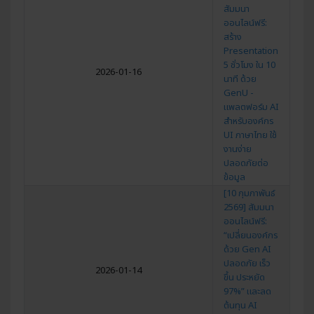
สัมมนา
ออนไลน์ฟรี:
สร้าง
Presentation
5 ชั่วโมง ใน 10
2026-01-16
นาที ด้วย
GenU -
แพลตฟอร์ม AI
สำหรับองค์กร
UI ภาษาไทย ใช้
งานง่าย
ปลอดภัยต่อ
ข้อมูล
[10 กุมภาพันธ์
2569] สัมมนา
ออนไลน์ฟรี:
“เปลี่ยนองค์กร
ด้วย Gen AI
ปลอดภัย เร็ว
2026-01-14
ขึ้น ประหยัด
97%” และลด
ต้นทุน AI