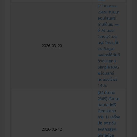
[22 เมษายน
2569] สัมมนา
ออนไลน์ฟรี:
ถามได้เลย —
ให้ AI ตอบ
วิเคราะห์ และ
สรุป Insight
2026-03-20
จากข้อมูล
องค์กรได้ทันที
ด้วย GenU
Simple RAG
พร้อมสิทธิ์
ทดลองใช้ฟรี
14 วัน
[24 มีนาคม
2569] สัมมนา
ออนไลน์ฟรี:
GenU ครบ
ครัน 11 เครื่อง
มือ ยกระดับ
2026-02-12
องค์กรสู่ยุค
ดิจิทัลด้วย