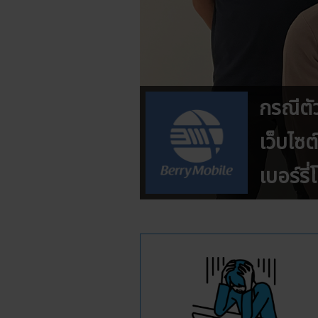
กรณีต
เว็บไซต
เบอร์รี