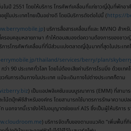
นในปี 2551 โดยให้บริการ โทรศัพท์เคลื่อนที่แก่ชาวญี่ปุ่นที่พักอา
ศัยอยู่ในประเทศไทยเป็นอย่างดี โดยมีบริการดังต่อไปนี้ (
https://b
ww.berrymobile.jp
) บริการสื่อสารเคลื่อนที่และ MVNO สำหร
ี่ครอบคลุมหลายภาษา ทำให้ตอบสนองต่อความต้องการของชาวญี่ปุ่
ริการโทรศัพท์เคลื่อนที่ที่มีส่วนแบ่งตลาดญี่ปุ่นมากที่สุดในประเท
errymobile.jp/thailand/services/berry/plan/skyberr
ที่ กว่า 90 ประเทศทั่วโลก โดยไม่ต้องเสียค่าบริการโรมมิ่ง ด้วยเ
ดียวกับการเดินทางในประเทศ แม้จะเดินทางไปต่างประเทศก็ตาม
izberry.biz
) เป็นแอปพลิเคชันแบบบูรณาการ (EMM) ที่สามารถ
ละโน้ตบุ๊กพีซีสำหรับองค์กร โดยสามารถใช้มาตรการรักษาความปลอ
นอกจากนี้เรายังให้ใบอนุญาตย่อยแก่ AIS ซึ่งเป็นผู้ให้บริการ 
ww.cloudroom.me
) บริการจัดเก็บของตามแนวคิด “เพิ่มพื้นที่
ี่ปกติบ้านและออฟฟิสไม่ได้ใช้ไว้ในสมาร์ทโฟน