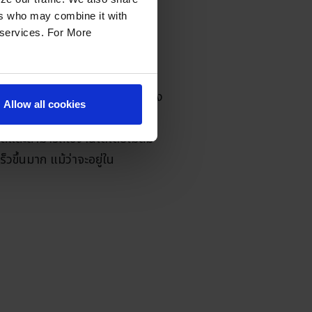
ers who may combine it with
r services. For More
น EC2 ของ AWS และใช้ mysql ใน
อน แต่การเข้าถึงเซิร์ฟเวอร์ในช่วง
Allow all cookies
ด้รับการต่ออายุ ทำให้เกิดปัญหา
ัติและสามารถใช้งานได้โดยไม่ลืม
ขึ้นมาก แม้ว่าจะอยู่ใน