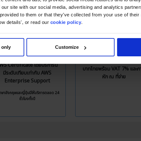
 our site with our social media, advertising and analytics partn
 provided to them or that they’ve collected from your use of thei
Free Technical
Local Billing
ow details', or read our
cookie policy
.
Support
หมดห่วงเรื่องการชำระเงินผ่
ree Technical Support มี
บัตรเครดิต เพราะ
 only
Customize
งสี่ภาษา ทั้งไทย อังกฤษ ญี่ปุ่น
Classmethod มีบริการชำร
ละเกาหลี จากทีมงานวิศวกรที่มี
เงินแบบ Invoice ด้วยสกุลเง
WS Certificate โดยบริการนี้
บาทไทยพร้อม VAT 7% และภา
มีระดับเทียบเท่ากับ AWS
หัก ณ ที่จ่าย
Enterprise Support
าษาอังกฤษและญี่ปุ่นมีให้บริการตลอด 24
ชั่วโมงทั้งปี