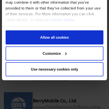
may combine it with other information that you’ve
Ltd.
provided to them or that they’ve collected from your use
เตรียมตัวรับแนวโน้มการท่องเที่ยวของลูกค้าต่างชาติ
of their services. For More information you can click
ที่มากขึ้นด้วย AWS Cloud
'show details', or read our
cookie policy
.
UNDEFINED (Thailand) Co., Ltd.
Allow all cookies
ลดเวลาจัดการและดูแล infrastructure โดย AWS
และ technical support
Customize
TalentEx (Thailand) Co., Ltd.
Use necessary cookies only
ลดต้นทุนได้มากกว่า 50% และเพิ่มความปลอดภัย
เว็บไซต์ด้วย AWS Cloud
BerryMobile Co., Ltd.
แสดงผลเว็บไซต์ได้อย่างรวดเร็วทั้งในประเทศไทย