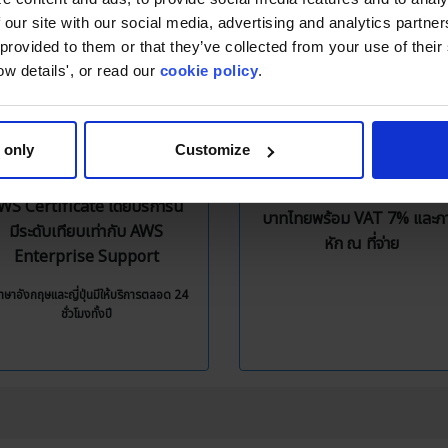
 our site with our social media, advertising and analytics partn
 provided to them or that they’ve collected from your use of thei
Free Technical
Local Billing
ow details', or read our
cookie policy
.
Support
หมดห่วงเรื่องการชำระเงินผ่
ree Technical Support มี
บัตรเครดิต เพราะ
 only
Customize
งสี่ภาษา ทั้งไทย อังกฤษ ญี่ปุ่น
Classmethod มีบริการชำร
ละเกาหลี จากทีมงานวิศวกรที่มี
เงินแบบ Invoice ด้วยสกุลเง
WS Certificate โดยบริการนี้
บาทไทยพร้อม VAT 7% และภา
มีระดับเทียบเท่ากับ AWS
หัก ณ ที่จ่าย
Enterprise Support
าษาอังกฤษและญี่ปุ่นมีให้บริการตลอด 24
ชั่วโมงทั้งปี