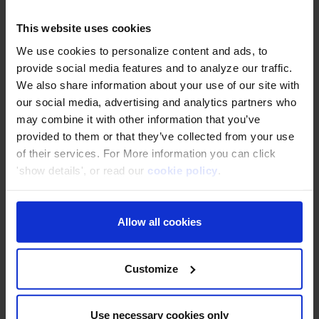
This website uses cookies
Infonet (Thailand) .,Ltd
ใช้คลาวด์ AWS อย่างมั่นใจผ่าน Hands-on
We use cookies to personalize content and ads, to
Training
provide social media features and to analyze our traffic.
We also share information about your use of our site with
our social media, advertising and analytics partners who
may combine it with other information that you’ve
KAMU KAMU Co., Ltd.
provided to them or that they’ve collected from your use
of their services. For More information you can click
เพิ่มยอดขายถึง 80% ด้วย AWS Cloud
'show details', or read our
cookie policy
.
Allow all cookies
Pumpkin Corporation Co., Ltd.
ค้นพบแหล่งเรียนรู้ AWS ที่เข้าใจง่ายผ่านบล็อก
DevelopersIO ของ Classmethod
Customize
The iCON Software (Thailand) Co.,
Use necessary cookies only